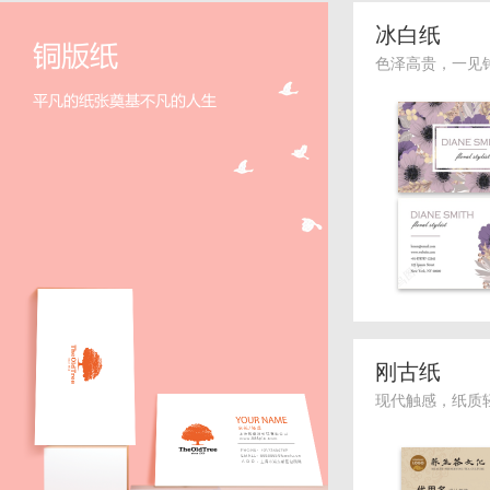
冰白纸
色泽高贵，一见
刚古纸
现代触感，纸质