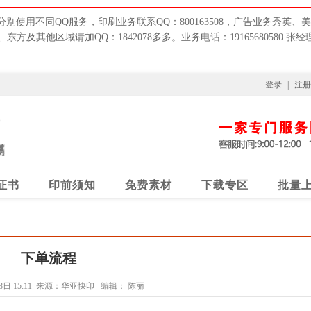
用不同QQ服务，印刷业务联系QQ：800163508，广告业务秀英、美兰
、东方及其他区域请加QQ：1842078多多。业务电话：19165680580 张经
登录
|
注册
证书
印前须知
免费素材
下载专区
批量
下单流程
日 15:11
来源：华亚快印
编辑：
陈丽