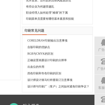
先开发票、后付款的法律风险及防范
有些企业为何越管越乱
职业经理人如何处理“难缠”的下属
印刷跟单员需要有哪些基本素质和技能
印刷常见问题
CORELDRAW印刷输出注意事项
合版印刷的优缺点
广告
RGB与CMYK的区别
正确设置画册设计印刷的分辨率
出血位的作用
广告
四色印刷和专色印刷的区别
设计师设计骑马钉样册装订注意事项
设计师与印刷厂（客户）之间如何避免印刷争议？
客服